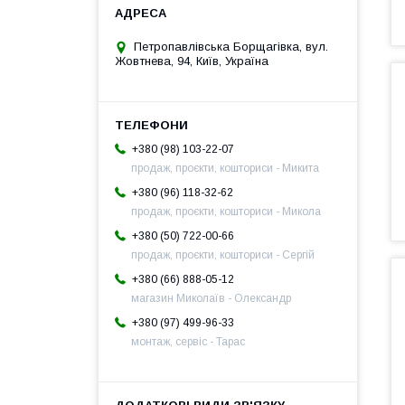
Петропавлівська Борщагівка, вул.
Жовтнева, 94, Київ, Україна
+380 (98) 103-22-07
продаж, проєкти, кошториси - Микита
+380 (96) 118-32-62
продаж, проєкти, кошториси - Микола
+380 (50) 722-00-66
продаж, проєкти, кошториси - Сергій
+380 (66) 888-05-12
магазин Миколаїв - Олександр
+380 (97) 499-96-33
монтаж, сервіс - Тарас