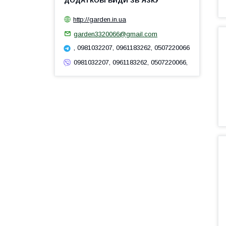
http://garden.in.ua
garden3320066@gmail.com
, 0981032207, 0961183262, 0507220066
0981032207, 0961183262, 0507220066,