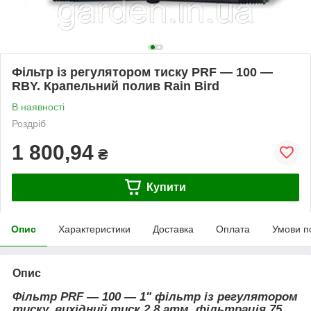
Фільтр із регулятором тиску PRF — 100 —
RBY. Крапельний полив Rain Bird
В наявності
Роздріб
1 800,94
₴
Купити
Опис
Характеристики
Доставка
Оплата
Умови п
Опис
Фільтр PRF — 100 — 1" фільтр із регулятором
тиску, вихідний тиск 2,8 атм, фільтрація 75