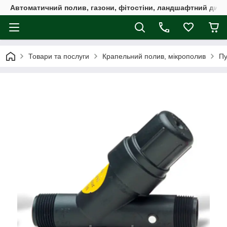
Автоматичний полив, газони, фітостіни, ландшафтний дизай
Товари та послуги
Крапельний полив, мікрополив
Пу