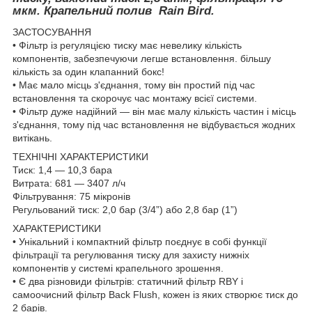
мкм. Крапельний полив Rain Bird.
ЗАСТОСУВАННЯ
• Фільтр із регуляцією тиску має невелику кількість
компонентів, забезпечуючи легше встановлення. більшу
кількість за один клапанний бокс!
• Має мало місць з'єднання, тому він простий під час
встановлення та скорочує час монтажу всієї системи.
• Фільтр дуже надійний — він має малу кількість частин і місць
з'єднання, тому під час встановлення не відбувається жодних
витікань.
ТЕХНІЧНІ ХАРАКТЕРИСТИКИ
Тиск: 1,4 — 10,3 бара
Витрата:
681 ― 3407 л/ч
Фільтрування: 75 мікронів
Регульований тиск: 2,0 бар (3/4”) або 2,8
бар (1”)
ХАРАКТЕРИСТИКИ
• Унікальний і компактний фільтр поєднує в собі функції
фільтрації та регулювання тиску для захисту нижніх
компонентів у системі крапельного зрошення.
• Є два різновиди фільтрів: статичний фільтр RBY і
самоочисний фільтр Back Flush, кожен із яких створює тиск до
2 барів.