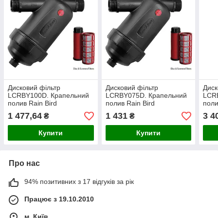
Дисковий фільтр
Дисковий фільтр
Диск
LCRBY100D. Крапельний
LCRBY075D. Крапельний
LCR
полив Rain Bird
полив Rain Bird
поли
1 477,64
1 431
3 4
₴
₴
Купити
Купити
Про нас
94% позитивних з 17 відгуків за рік
Працює з 19.10.2010
м. Київ