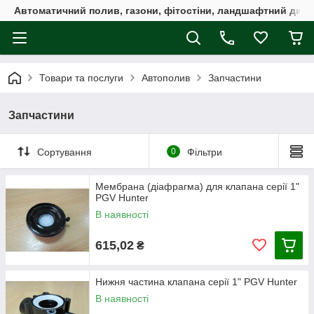
Автоматичний полив, газони, фітостіни, ландшафтний дизай
Товари та послуги
Автополив
Запчастини
Запчастини
Сортування
0
Фільтри
Мембрана (діафрагма) для клапана серії 1"
PGV Hunter
В наявності
615,02
₴
Нижня частина клапана серії 1" PGV Hunter
В наявності