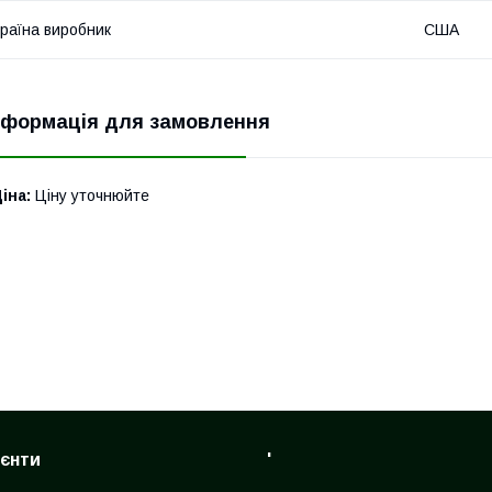
раїна виробник
США
нформація для замовлення
іна:
Ціну уточнюйте
ієнти
'