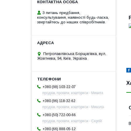
З питань придбання,
консультування, наявності будь-ласка,
звертайтесь до наших співробітників.
Петропавлівська Борщагівка, вул.
Жовтнева, 94, Київ, Україна
Х
+380 (98) 103-22-07
продаж, проєкти, кошториси - Микита
+380 (96) 118-32-62
продаж, проєкти, кошториси - Микола
+380 (50) 722-00-66
продаж, проєкти, кошториси - Сергій
В
+380 (66) 888-05-12