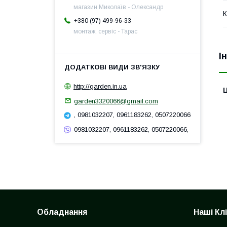
магазин Миколаїв - Олександр
К
+380 (97) 499-96-33
монтаж, сервіс - Тарас
І
http://garden.in.ua
Ц
garden3320066@gmail.com
, 0981032207, 0961183262, 0507220066
0981032207, 0961183262, 0507220066,
Обладнання
Наші Кл