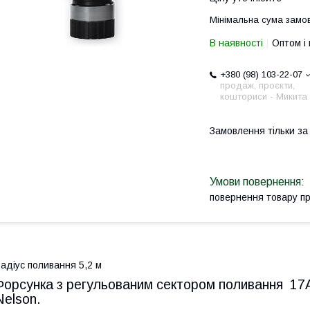
Мінімальна сума замов
В наявності
Оптом і 
+380 (98) 103-22-07
продаж, проєкти,
кошториси - Микита
Замовлення тільки з
повернення товару п
адіус поливання 5,2 м
Форсунка з регульованим сектором поливання 17A 
Nelson.