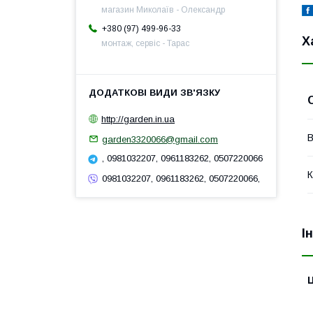
магазин Миколаїв - Олександр
+380 (97) 499-96-33
Х
монтаж, сервіс - Тарас
http://garden.in.ua
В
garden3320066@gmail.com
, 0981032207, 0961183262, 0507220066
К
0981032207, 0961183262, 0507220066,
І
Ц