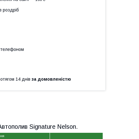
в роздріб
а телефоном
ротягом 14 днів
за домовленістю
втополив Signature Nelson.
ння