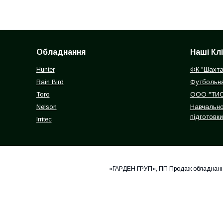
Обладнання
Наші Кл
Hunter
ФК "Шахта
Rain Bird
Футбольна
Toro
ООО "ТИС
Nelson
Навчально
підготовк
Irritec