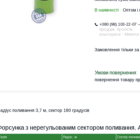
В наявності
Оптом і 
+380 (98) 103-22-07
продаж, проєкти,
кошториси - Микита
Замовлення тільки з
повернення товару п
адіус поливання 3,7 м, сектор 180 градусів
Форсунка з нерегульованим сектором поливання. А
Серія
Радіус, м
Сектор полива