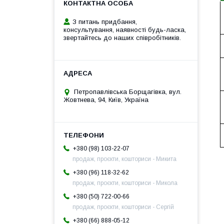
З питань придбання,
консультування, наявності будь-ласка,
звертайтесь до наших співробітників.
Петропавлівська Борщагівка, вул.
Жовтнева, 94, Київ, Україна
+380 (98) 103-22-07
продаж, проєкти, кошториси - Микита
+380 (96) 118-32-62
продаж, проєкти, кошториси - Микола
+380 (50) 722-00-66
продаж, проєкти, кошториси - Сергій
+380 (66) 888-05-12