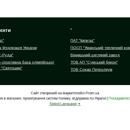
ієнти
'
р"
ПАТ "Київгаз"
 Федерація України
ПОСП "Уманський тепличний ком
-Руда"
Вінницький цегляний завод
-спортивна база олімпійської
ТОВ АП "Сумський бекон"
и "Святошин"
ТОВ Сокар Петролеум
Сайт створений на маркетплейсі
Prom.ua
«ГАРДЕН ГРУП», ПП Продаж обладнання в магазині, проєктування систем поливу, відправка по Україні |
Поскаржитис
Select Language
▼