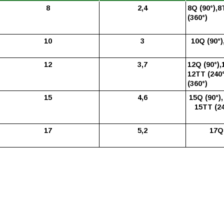
8
2,4
8Q (90°),8
(360°)
10
3
10Q (90°)
12
3,7
12Q (90°),
12TT (240°
(360°)
15
4,6
15Q (90°),
15TT (24
17
5,2
17Q 