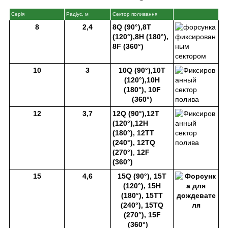
Серія
Радіус, м
Сектор поливання
8
2,4
8Q (90°),8T
(120°),8H (180°),
8F (360°)
10
3
10Q (90°),10T
(120°),10H
(180°), 10F
(360°)
12
3,7
12Q (90°),12T
(120°),12H
(180°),
12TT
(240°), 12TQ
(270°)
,
12
F
(360°)
15
4,6
15Q (90°), 15Т
(120°), 15H
(180°), 15TT
(240°), 15TQ
(270°), 15F
(360°)