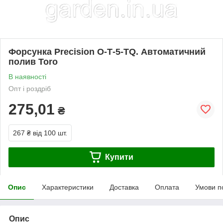
Форсунка Precision O‐T‐5-TQ. Автоматичний
полив Toro
В наявності
Опт і роздріб
275,01
₴
267 ₴
від 100 шт.
Купити
Опис
Характеристики
Доставка
Оплата
Умови п
Опис