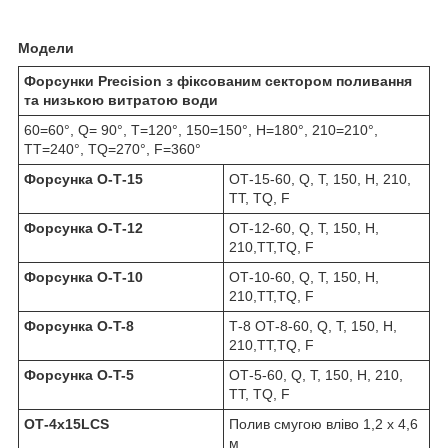
Модели
Форсунки Precision з фіксованим сектором поливання
та низькою витратою води
60=60°, Q= 90°, T=120°, 150=150°, H=180°, 210=210°,
TT=240°, TQ=270°, F=360°
Форсунка O‐T‐15
OT‐15‐60, Q, T, 150, H, 210,
TT, TQ, F
Форсунка O‐T‐12
OT‐12‐60, Q, T, 150, H,
210,TT,TQ, F
Форсунка O‐T‐10
OT‐10‐60, Q, T, 150, H,
210,TT,TQ, F
Форсунка O-T-8
T‐8 OT‐8‐60, Q, T, 150, H,
210,TT,TQ, F
Форсунка O-T-5
OT‐5‐60, Q, T, 150, H, 210,
TT, TQ, F
OT‐4x15LCS
Полив смугою вліво 1,2 х 4,6
м