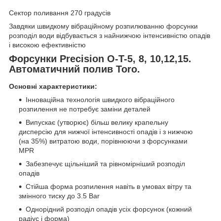
Сектор поливання 270 градусів
Завдяки швидкому вібраційному розпилюванню форсунки
розподіл води відбувається з найнижчою інтенсивністю опадів
і високою ефективністю
Форсунки Precision O-T-5, 8, 10,12,15.
Автоматичний полив Toro.
Основні характеристики:
Інноваційна технологія швидкого вібраційного
розпилення не потребує заміни деталей
Випускає (утворює) більш велику крапельну
дисперсію для нижчої інтенсивності опадів і з нижчою
(на 35%) витратою води, порівнюючи з форсунками
MPR
Забезпечує щільніший та рівномірніший розподіл
опадів
Стійша форма розпилення навіть в умовах вітру та
змінного тиску до 3.5 Bar
Однорідний розподіл опадів усіх форсунок (кожний
радіус і форма)