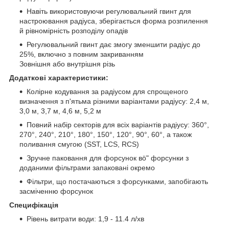
Навіть використовуючи регулювальний гвинт для
настроювання радіуса, зберігається форма розпилення
й рівномірність розподілу опадів
Регулювальний гвинт дає змогу зменшити радіус до
25%, включно з повним закриванням
Зовнішня або внутрішня різь
Додаткові характеристики:
Колірне кодування за радіусом для спрощеного
визначення з п'ятьма різними варіантами радіусу: 2,4 м,
3,0 м, 3,7 м, 4,6 м, 5,2 м
Повний набір секторів для всіх варіантів радіусу: 360°,
270°, 240°, 210°, 180°, 150°, 120°, 90°, 60°, а також
поливання смугою (SST, LCS, RCS)
Зручне паковання для форсунок вö" форсунки з
доданими фільтрами запаковані окремо
Фільтри, що постачаються з форсунками, запобігають
засміченню форсунок
Специфікація
Рівень витрати води: 1,9 - 11.4 л/хв