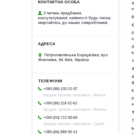
Ф
п
З питань придбання,
В
консультування, наявності будь-ласка,
звертайтесь до наших співробітників.
П
п
Л
к
Петропавлівська Борщагівка, вул.
Жовтнева, 94, Київ, Україна
т
Ж
Ф
ф
+380 (98) 103-22-07
К
продаж, проєкти, кошториси - Микита
Р
+380 (96) 118-32-62
п
продаж, проєкти, кошториси - Микола
+380 (50) 722-00-66
Т
продаж, проєкти, кошториси - Сергій
М
+380 (66) 888-05-12