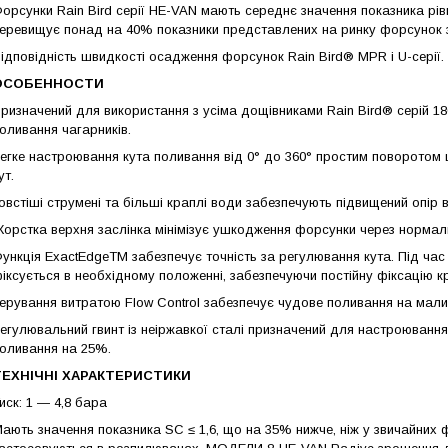
орсунки Rain Bird серії HE-VAN мають середнє значення показника р
еревищує понад на 40% показники представлених на ринку форсунок з
ідповідність швидкості осадження форсунок Rain Bird® MPR і U-серії.
ОСОБЕННОСТИ
ризначений для використання з усіма дощівниками Rain Bird® серій 18
оливання чагарників.
егке настроювання кута поливання від 0° до 360° простим поворотом
ут.
овстіші струмені та більші краплі води забезпечують підвищений опір в
орстка верхня заслінка мінімізує ушкодження форсунки через нормаль
ункція ExactEdgeTM забезпечує точність за регулювання кута. Під час
іксується в необхідному положенні, забезпечуючи постійну фіксацію к
ерування витратою Flow Control забезпечує чудове поливання на малих 
егулювальний гвинт із неіржавкої сталі призначений для настроювання
оливання на 25%.
ТЕХНІЧНІ ХАРАКТЕРИСТИКИ
иск: 1 — 4,8 бара
ають значення показника SC ≤ 1,6, що на 35% нижче, ніж у звичайних 