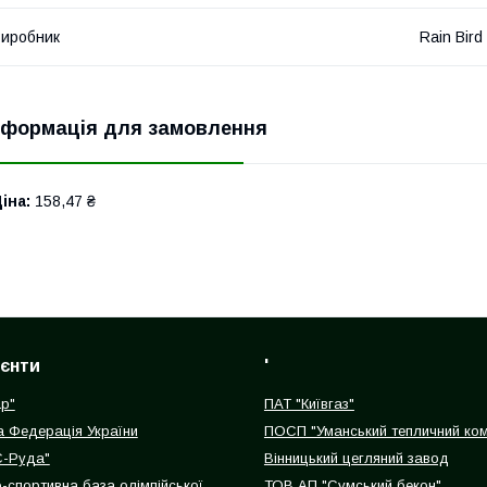
иробник
Rain Bird
нформація для замовлення
іна:
158,47 ₴
ієнти
'
р"
ПАТ "Київгаз"
 Федерація України
ПОСП "Уманський тепличний ком
-Руда"
Вінницький цегляний завод
-спортивна база олімпійської
ТОВ АП "Сумський бекон"