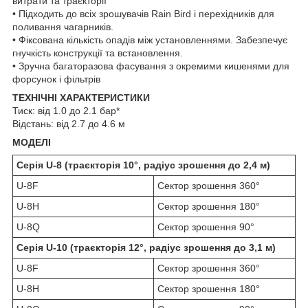
витрати та траєкторії
• Підходить до всіх зрошувачів Rain Bird і перехідників для
поливання чагарників.
• Фіксована кількість опадів між установленнями. Забезпечує
гнучкість конструкції та встановлення.
• Зручна багаторазова фасування з окремими кишенями для
форсунок і фільтрів
ТЕХНІЧНІ ХАРАКТЕРИСТИКИ
Тиск: від 1.0 до 2.1 бар*
Відстань: від 2.7 до 4.6 м
МОДЕЛІ
Серія U-8 (траєкторія 10°, радіус зрошення до 2,4 м)
U-8F
Сектор зрошення 360°
U-8H
Сектор зрошення 180°
U-8Q
Сектор зрошення 90°
Серія U-10 (траєкторія 12°, радіус зрошення до 3,1 м)
U-8F
Сектор зрошення 360°
U-8H
Сектор зрошення 180°