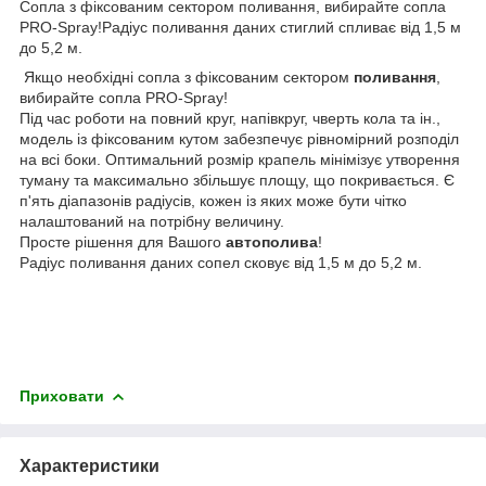
Сопла з фіксованим сектором поливання, вибирайте сопла
PRO-Spray!Радіус поливання даних стиглий спливає від 1,5 м
до 5,2 м.
Якщо необхідні сопла з фіксованим сектором
поливання
,
вибирайте сопла PRO-Spray!
Під час роботи на повний круг, напівкруг, чверть кола та ін.,
модель із фіксованим кутом забезпечує рівномірний розподіл
на всі боки. Оптимальний розмір крапель мінімізує утворення
туману та максимально збільшує площу, що покривається. Є
п'ять діапазонів радіусів, кожен із яких може бути чітко
налаштований на потрібну величину.
Просте рішення для Вашого
автополива
!
Радіус поливання даних сопел сковує від 1,5 м до 5,2 м.
Приховати
Характеристики