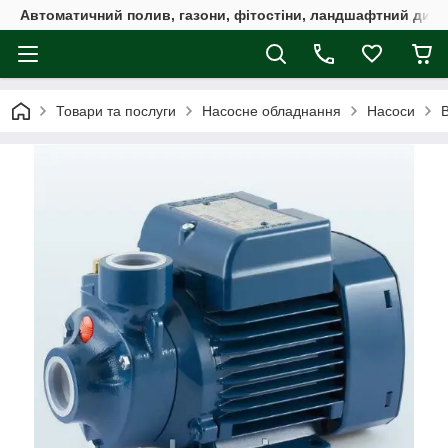
Автоматичний полив, газони, фітостіни, ландшафтний дизай
Товари та послуги
Насосне обладнання
Насоси
В