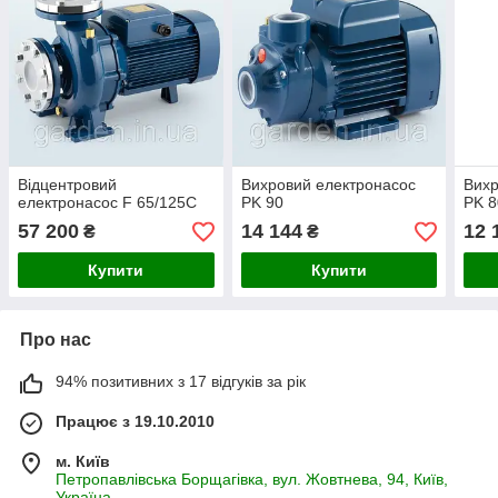
Відцентровий
Вихровий електронасос
Вихр
електронасос F 65/125C
PK 90
PK 8
57 200
14 144
12 
₴
₴
Купити
Купити
Про нас
94% позитивних з 17 відгуків за рік
Працює з 19.10.2010
м. Київ
Петропавлівська Борщагівка, вул. Жовтнева, 94, Київ,
Україна