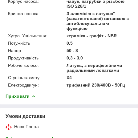
Корпус насоса:
чавун, патрубки з різьбою
ISO 228/1
Кришка насоса:
З алюмінію з латунної
(запатентованої) вставкою з
антиблокувальною
функцією
Хутро. Ущільнення:
кераміка - графіт - NBR
Потужність
0.5
Напор
50 - 8
Продуктивність
0,3 - 3,0
Робоче колесо:
Латунь, з периферійними
радіальними лопатками
Ступінь захисту
X4
Електродвигун:
трифазний 230/400В - 50Гц
Приховати
Умови доставки
Нова Пошта