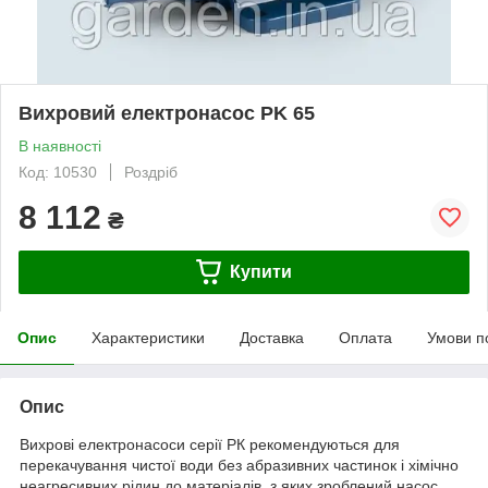
Вихровий електронасос PK 65
В наявності
Код: 10530
Роздріб
8 112
₴
Купити
Опис
Характеристики
Доставка
Оплата
Умови п
Опис
Вихрові електронасоси серії РК рекомендуються для
перекачування чистої води без абразивних частинок і хімічно
неагресивних рідин до матеріалів, з яких зроблений насос.