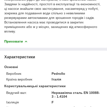
Завдяки їх надійності, простоті в експлуатації та економності,
ці насоси знайшли своє застосування, насамперед у побуті,
зокрема для подавання води спільно з невеликими
резервуарами автоклавами для зрошення городів і садів.
Встановлення насоса має проводитися в закритих
приміщеннях або ж у місцях, захищених від атмосферного
впливу.
Приховати
Характеристики
Основні
Виробник
Pedrollo
Країна виробник
Італія
Користувальницькі характеристики
Ведучий вал:
Нержавіюча сталь EN 10088-
3 - 1.4104
Ізоляція
F