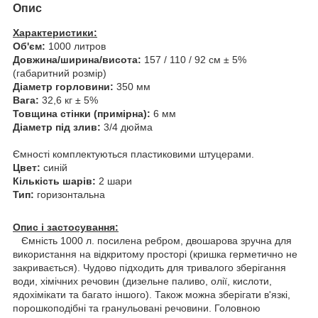
Опис
Характеристики:
Об'єм:
1000 литров
Довжина/ширина/висота:
157 / 110 / 92 см ± 5%
(габаритний розмір)
Діаметр горловини:
350 мм
Вага:
32,6 кг ± 5%
Товщина стінки (примірна):
6 мм
Діаметр під злив:
3/4 дюйма
Ємності комплектуються пластиковими штуцерами.
Цвет:
синій
Кількість шарів:
2 шари
Тип:
горизонтальна
Опис і застосування:
Ємність 1000 л. посилена ребром, двошарова зручна для
використання на відкритому просторі (кришка герметично не
закривається). Чудово підходить для тривалого зберігання
води, хімічних речовин (дизельне паливо, олії, кислоти,
ядохімікати та багато іншого). Також можна зберігати в'язкі,
порошкоподібні та гранульовані речовини. Головною