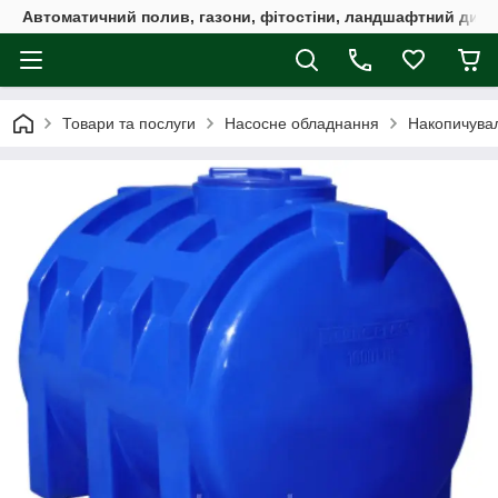
Автоматичний полив, газони, фітостіни, ландшафтний дизай
Товари та послуги
Насосне обладнання
Накопичувал