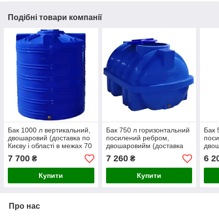
Подібні товари компанії
Бак 1000 л вертикальний,
Бак 750 л горизонтальний
Бак 
двошаровий (доставка по
посилений ребром,
поси
Києву і області в межах 70
двошаровийм (доставка
двош
км)
по Києву і області в межах
Києв
7 700
7 260
6 2
₴
₴
70 км)
км)
Купити
Купити
Про нас