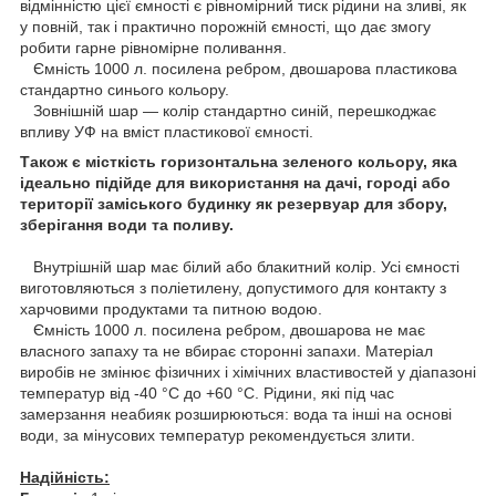
відмінністю цієї ємності є рівномірний тиск рідини на зливі, як
у повній, так і практично порожній ємності, що дає змогу
робити гарне рівномірне поливання.
Ємність 1000 л. посилена ребром, двошарова пластикова
стандартно синього кольору.
Зовнішній шар — колір стандартно синій, перешкоджає
впливу УФ на вміст пластикової ємності.
Також є місткість горизонтальна зеленого кольору, яка
ідеально підійде для використання на дачі, городі або
території заміського будинку як резервуар для збору,
зберігання води та поливу.
Внутрішній шар має білий або блакитний колір. Усі ємності
виготовляються з поліетилену, допустимого для контакту з
харчовими продуктами та питною водою.
Ємність 1000 л. посилена ребром, двошарова не має
власного запаху та не вбирає сторонні запахи. Матеріал
виробів не змінює фізичних і хімічних властивостей у діапазоні
температур від -40 °C до +60 °C. Рідини, які під час
замерзання неабияк розширюються: вода та інші на основі
води, за мінусових температур рекомендується злити.
Надійність: