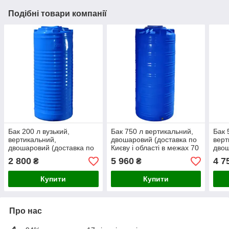
Подібні товари компанії
Бак 200 л вузький,
Бак 750 л вертикальний,
Бак 
вертикальний,
двошаровий (доставка по
верт
двошаровий (доставка по
Києву і області в межах 70
двош
Києву і області в межах 70
км)
Києв
2 800
5 960
4 7
₴
₴
км)
км)
Купити
Купити
Про нас