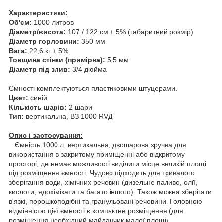
Характеристики:
Об'єм:
1000 литров
Діаметр/висота:
107 / 122 см ± 5% (габаритний розмір)
Діаметр горловини:
350 мм
Вага:
22,6 кг ± 5%
Товщина стінки (примірна):
5,5 мм
Діаметр під злив:
3/4 дюйма
Ємності комплектуються пластиковими штуцерами.
Цвет:
синій
Кількість шарів:
2 шари
Тип:
вертикальна, ВЗ 1000 RVД
Опис і застосування:
Ємність 1000 л. вертикальна, двошарова зручна для
використання в закритому приміщенні або відкритому
просторі, де немає можливості виділити місце великій площі
під розміщення ємності. Чудово підходить для тривалого
зберігання води, хімічних речовин (дизельне паливо, олії,
кислоти, ядохімікати та багато іншого). Також можна зберігати
в'язкі, порошкоподібні та гранульовані речовини. Головною
відмінністю цієї ємності є компактне розміщення (для
розміщення необхідний майданчик малої площі).