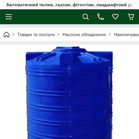
Автоматичний полив, газони, фітостіни, ландшафтний дизай
Товари та послуги
Насосне обладнання
Накопичувал