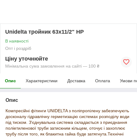
Unidelta тройник 63х11/2" НР
В наявності
Опт і роздріб
Ціну уточнюйте
Мінімальна сума замовлення на сайті — 100 ₴
Опис
Характеристики
Доставка
Оплата
Умови п
Опис
Компресійні фітинги
UNIDELTA з поліпропілену забезпечують
досконалу гідравлічну герметизацію системах розподілу води
під тиском. З'єднувальна система складається з приєднання
поліетиленової труби затискним кільцем, оточує і захоплює
трубу після того, як блакитна гайка буде затягнута.Технічні