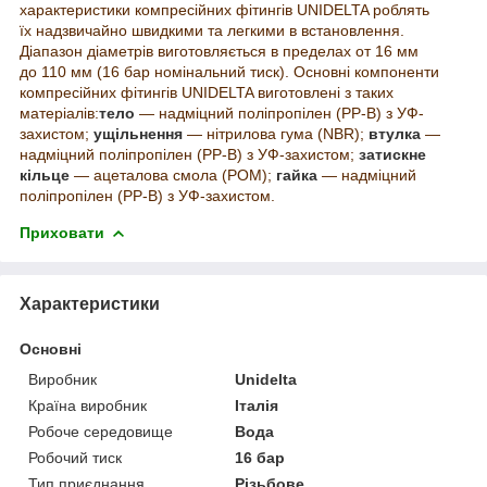
характеристики компресійних фітингів UNIDELTA роблять
їх надзвичайно швидкими та легкими в встановлення.
Діапазон діаметрів виготовляється в пределах от 16 мм
до 110 мм (16 бар номінальний тиск). Основні компоненти
компресійних фітингів UNIDELTA виготовлені з таких
матеріалів:
тело
— надміцний поліпропілен (PP-B) з УФ-
захистом;
ущільнення
— нітрилова гума (NBR);
втулка
—
надміцний поліпропілен (PP-B) з УФ-захистом;
затискне
кільце
— ацеталова смола (POM);
гайка
— надміцний
поліпропілен (PP-B) з УФ-захистом.
Приховати
Характеристики
Основні
Виробник
Unidelta
Країна виробник
Італія
Робоче середовище
Вода
Робочий тиск
16 бар
Тип приєднання
Різьбове