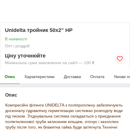
Unidelta тройник 50х2" НР
В наявності
Опт і роздріб
Ціну уточнюйте
Мінімальна сума замовлення на сайті — 100 ₴
Опис
Характеристики
Доставка
Оплата
Умови п
Опис
Компресійні фітинги
UNIDELTA з поліпропілену забезпечують
досконалу гідравлічну герметизацію системах розподілу води
під тиском. З'єднувальна система складається з приєднання
поліетиленової труби затискним кільцем, оточує і захоплює
трубу після того, як блакитна гайка буде затягнута.Технічні