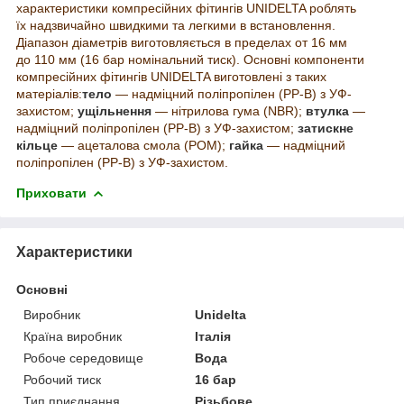
характеристики компресійних фітингів UNIDELTA роблять
їх надзвичайно швидкими та легкими в встановлення.
Діапазон діаметрів виготовляється в пределах от 16 мм
до 110 мм (16 бар номінальний тиск). Основні компоненти
компресійних фітингів UNIDELTA виготовлені з таких
матеріалів:
тело
— надміцний поліпропілен (PP-B) з УФ-
захистом;
ущільнення
— нітрилова гума (NBR);
втулка
—
надміцний поліпропілен (PP-B) з УФ-захистом;
затискне
кільце
— ацеталова смола (POM);
гайка
— надміцний
поліпропілен (PP-B) з УФ-захистом.
Приховати
Характеристики
Основні
Виробник
Unidelta
Країна виробник
Італія
Робоче середовище
Вода
Робочий тиск
16 бар
Тип приєднання
Різьбове