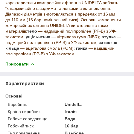
характеристики компресійних фітингів UNIDELTA роблять
їх надзвичайно швидкими та легкими в встановлення.
Діапазон діаметрів виготовляється в пределах от 16 мм
до 110 мм (16 бар номінальний тиск). Основні компоненти
компресійних фітингів UNIDELTA виготовлені з таких
матеріалів:
тело
— надміцний поліпропілен (PP-B) з УФ-
захистом;
ущільнення
— нітрилова гума (NBR);
втулка
—
надміцний поліпропілен (PP-B) з УФ-захистом;
затискне
кільце
— ацеталова смола (POM);
гайка
— надміцний
поліпропілен (PP-B) з УФ-захистом.
Приховати
Характеристики
Основні
Виробник
Unidelta
Країна виробник
Італія
Робоче середовище
Вода
Робочий тиск
16 бар
Тип приєднання
Різьбове