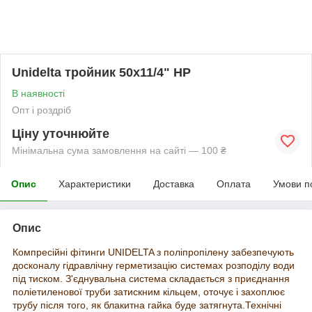
Unidelta тройник 50х11/4" НР
В наявності
Опт і роздріб
Ціну уточнюйте
Мінімальна сума замовлення на сайті — 100 ₴
Опис
Характеристики
Доставка
Оплата
Умови п
Опис
Компресійні фітинги
UNIDELTA з поліпропілену забезпечують
досконалу гідравлічну герметизацію системах розподілу води
під тиском. З'єднувальна система складається з приєднання
поліетиленової труби затискним кільцем, оточує і захоплює
трубу після того, як блакитна гайка буде затягнута.Технічні