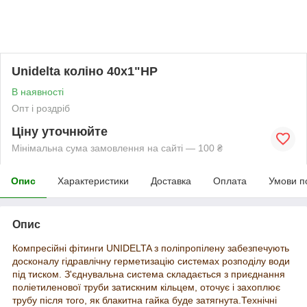
Unidelta коліно 40х1"НР
В наявності
Опт і роздріб
Ціну уточнюйте
Мінімальна сума замовлення на сайті — 100 ₴
Опис
Характеристики
Доставка
Оплата
Умови п
Опис
Компресійні фітинги
UNIDELTA з поліпропілену забезпечують
досконалу гідравлічну герметизацію системах розподілу води
під тиском. З'єднувальна система складається з приєднання
поліетиленової труби затискним кільцем, оточує і захоплює
трубу після того, як блакитна гайка буде затягнута.Технічні