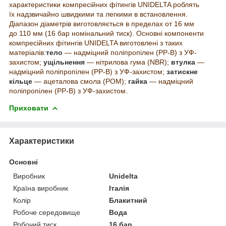
характеристики компресійних фітингів UNIDELTA роблять
їх надзвичайно швидкими та легкими в встановлення.
Діапазон діаметрів виготовляється в пределах от 16 мм
до 110 мм (16 бар номінальний тиск). Основні компоненти
компресійних фітингів UNIDELTA виготовлені з таких
матеріалів:
тело
— надміцний поліпропілен (PP-B) з УФ-
захистом;
ущільнення
— нітрилова гума (NBR);
втулка
—
надміцний поліпропілен (PP-B) з УФ-захистом;
затискне
кільце
— ацеталова смола (POM);
гайка
— надміцний
поліпропілен (PP-B) з УФ-захистом.
Приховати
Характеристики
Основні
Виробник
Unidelta
Країна виробник
Італія
Колір
Блакитний
Робоче середовище
Вода
Робочий тиск
16 бар