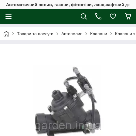
Автоматичний полив, газони, фітостіни, ландшафтний дизай
Товари та послуги
Автополив
Клапани
Клапани з