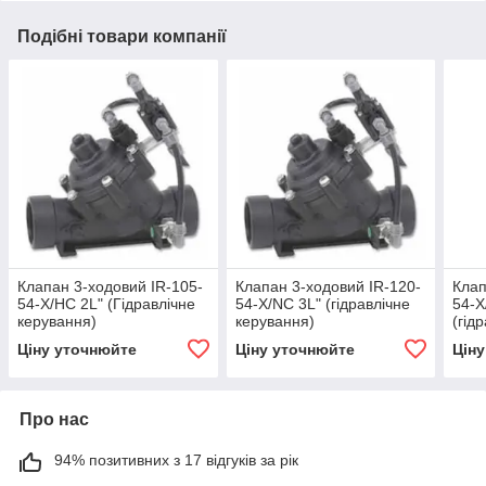
Подібні товари компанії
Клапан 3-ходовий IR-105-
Клапан 3-ходовий IR-120-
Клап
54-X/HC 2L" (Гідравлічне
54-X/NC 3L" (гідравлічне
54-X
керування)
керування)
(гід
Ціну уточнюйте
Ціну уточнюйте
Цін
Про нас
94% позитивних з 17 відгуків за рік