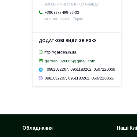
магазин Миколаїв - Олександр
+380 (97) 499-96-33
монтаж, сервіс - Тарас
http://garden.in.ua
garden3320066@gmail.com
, 0981032207, 0961183262, 0507220066
0981032207, 0961183262, 0507220066,
Обладнання
Наші Кл