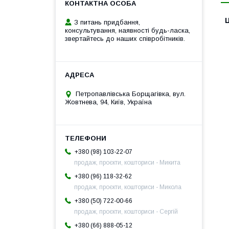
Ц
З питань придбання,
консультування, наявності будь-ласка,
звертайтесь до наших співробітників.
Петропавлівська Борщагівка, вул.
Жовтнева, 94, Київ, Україна
+380 (98) 103-22-07
продаж, проєкти, кошториси - Микита
+380 (96) 118-32-62
продаж, проєкти, кошториси - Микола
+380 (50) 722-00-66
продаж, проєкти, кошториси - Сергій
+380 (66) 888-05-12