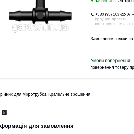
В наявності
Оптом і 
+380 (98) 103-22-07
продаж, проєкти,
кошториси - Микита
Замовлення тільки з
повернення товару п
рійник для мікротрубки. Крапельне зрошення
нформація для замовлення