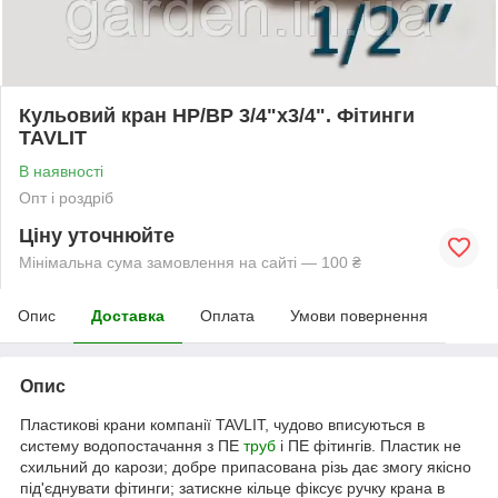
Кульовий кран НР/ВР 3/4"х3/4". Фітинги
TAVLIT
В наявності
Опт і роздріб
Ціну уточнюйте
Мінімальна сума замовлення на сайті — 100 ₴
Опис
Доставка
Оплата
Умови повернення
Опис
Пластикові крани компанії TAVLIT, чудово вписуються в
систему водопостачання з ПЕ
труб
і ПЕ фітингів. Пластик не
схильний до карози; добре припасована різь дає змогу якісно
під'єднувати фітинги; затискне кільце фіксує ручку крана в