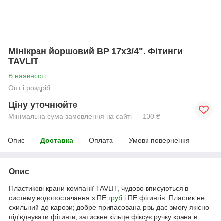
Мінікран йоршовий ВР 17х3/4". Фітинги
TAVLIT
В наявності
Опт і роздріб
Ціну уточнюйте
Мінімальна сума замовлення на сайті — 100 ₴
Опис
Доставка
Оплата
Умови повернення
Опис
Пластикові крани компанії TAVLIT, чудово вписуються в
систему водопостачання з ПЕ
труб
і ПЕ фітингів. Пластик не
схильний до карози; добре припасована різь дає змогу якісно
під'єднувати фітинги; затискне кільце фіксує ручку крана в