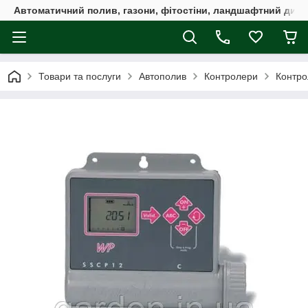
Автоматичний полив, газони, фітостіни, ландшафтний дизай
Товари та послуги
Автополив
Контролери
Контро