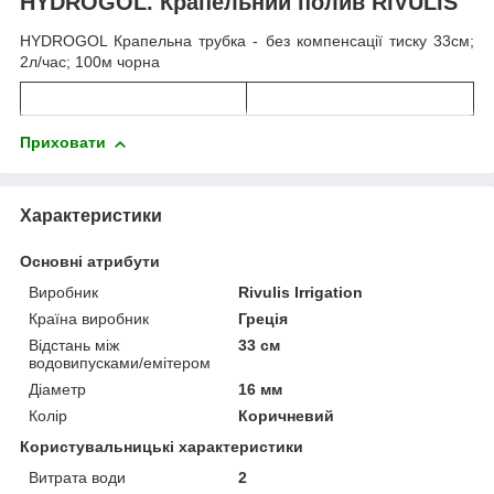
HYDROGOL. Крапельний полив RIVULIS
HYDROGOL Крапельна трубка - без компенсації тиску 33см;
2л/час; 100м чорна
Приховати
Характеристики
Основні атрибути
Виробник
Rivulis Irrigation
Країна виробник
Греція
Відстань між
33 см
водовипусками/емітером
Діаметр
16 мм
Колір
Коричневий
Користувальницькі характеристики
Витрата води
2