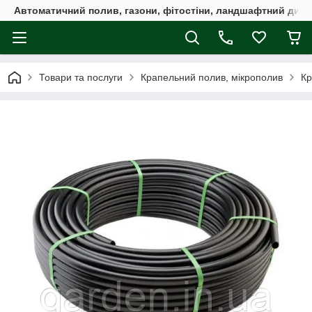
Автоматичний полив, газони, фітостіни, ландшафтний дизай
Товари та послуги
Крапельний полив, мікрополив
Кр