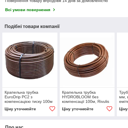
Повернення товару впродовж 14 днів за домовленістю
Всі умови повернення
Подібні товари компанії
Крапельна трубка
Крапельна трубка
Труб
EuroDrip PC2 з
HYDROBLOOM без
мм, 
компенсацією тиску 100м
компенсації 100м, Rivulis
еміт
– WA
Ціну уточнюйте
Ціну уточнюйте
Цін
DSW
Про нас