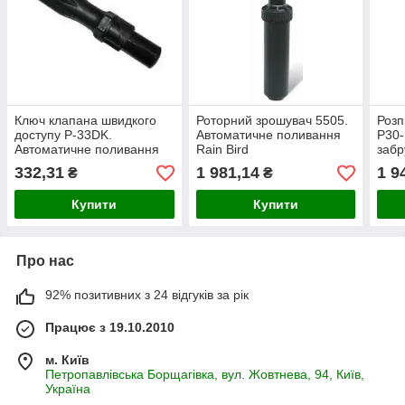
Ключ клапана швидкого
Роторний зрошувач 5505.
Розп
доступу P-33DK.
Автоматичне поливання
P30-
Автоматичне поливання
Rain Bird
забр
Rain Bird
Авто
332,31
1 981,14
1 9
₴
₴
Rain
Купити
Купити
Про нас
92% позитивних з 24 відгуків за рік
Працює з 19.10.2010
м. Київ
Петропавлівська Борщагівка, вул. Жовтнева, 94, Київ,
Україна