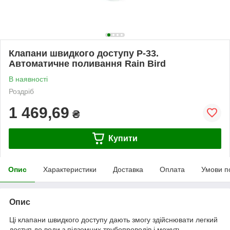
Клапани швидкого доступу P-33.
Автоматичне поливання Rain Bird
В наявності
Роздріб
1 469,69
₴
Купити
Опис
Характеристики
Доставка
Оплата
Умови п
Опис
Ці клапани швидкого доступу дають змогу здійснювати легкий
доступ до води з підземних трубопроводів і можуть