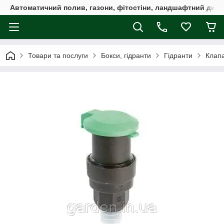
Автоматичний полив, газони, фітостіни, ландшафтний дизай
Товари та послуги
Бокси, гідранти
Гідранти
Клапа