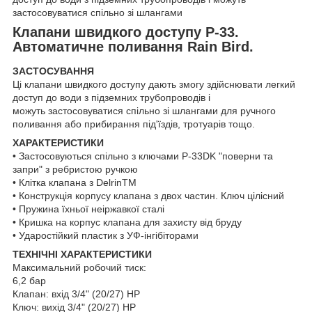
застосовуватися спільно зі шлангами
Клапани швидкого доступу P-33.
Автоматичне поливання Rain Bird.
ЗАСТОСУВАННЯ
Ці клапани швидкого доступу дають змогу здійснювати легкий
доступ до води з підземних трубопроводів і
можуть застосовуватися спільно зі шлангами для ручного
поливання або прибирання під'їздів, тротуарів тощо.
ХАРАКТЕРИСТИКИ
• Застосовуються спільно з ключами P-33DK "поверни та
запри" з ребристою ручкою
• Клітка клапана з DelrinTM
• Конструкція корпусу клапана з двох частин. Ключ цілісний
• Пружина їхньої неіржавкої сталі
• Кришка на корпус клапана для захисту від бруду
• Ударостійкий пластик з УФ-інгібіторами
ТЕХНІЧНІ ХАРАКТЕРИСТИКИ
Максимальний робочий тиск:
6,2 бар
Клапан: вхід 3/4" (20/27) НР
Ключ: вихід 3/4" (20/27) НР