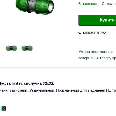
В наявності
Оптом і 
Купити
+380961183262
повернення товару п
уфта Irritec сполучна 32х32.
ітинг затискний, з'єднувальний. Призначений для з'єднання ПЕ тру