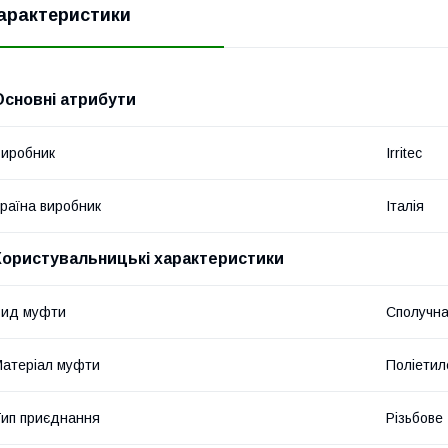
арактеристики
Основні атрибути
иробник
Irritec
раїна виробник
Італія
Користувальницькі характеристики
Вид муфти
Сполучн
атеріал муфти
Поліетил
ип приєднання
Різьбове