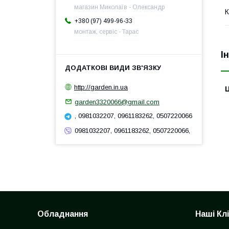
магазин Миколаїв - Олександр
К
+380 (97) 499-96-33
монтаж, сервіс - Тарас
І
http://garden.in.ua
Ц
garden3320066@gmail.com
, 0981032207, 0961183262, 0507220066
0981032207, 0961183262, 0507220066,
Обладнання
Наші Кл