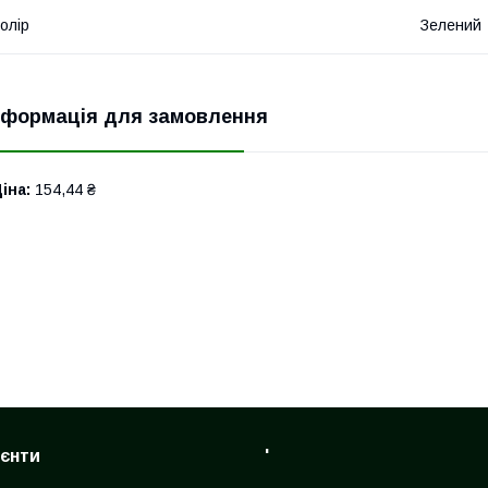
олір
Зелений
нформація для замовлення
іна:
154,44 ₴
ієнти
'