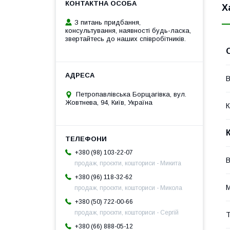
Х
З питань придбання,
консультування, наявності будь-ласка,
звертайтесь до наших співробітників.
В
Петропавлівська Борщагівка, вул.
Жовтнева, 94, Київ, Україна
К
+380 (98) 103-22-07
продаж, проєкти, кошториси - Микита
+380 (96) 118-32-62
М
продаж, проєкти, кошториси - Микола
+380 (50) 722-00-66
продаж, проєкти, кошториси - Сергій
Т
+380 (66) 888-05-12