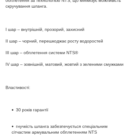
обплетення за технологією NTS, що мінімізує можливість
скручування шланга.
I шар – внутрішній, прозорий, захисний
II шар – чорний, перешкоджає росту водоростей
III шар – обплетення системи NTS®
IV шар – зовнішній, матовий, жовтий з зеленими смужками
Властивості:
30 років гарантії
гнучкість шланга забезпечується спеціальним
сітчастим армувальним обплетенням NTS