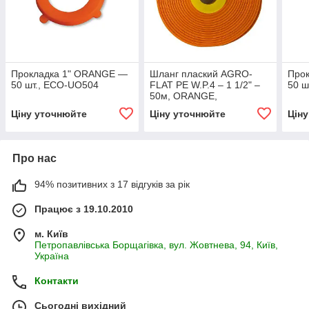
Прокладка 1" ORANGE —
Шланг плаский AGRO-
Прок
50 шт., ECO-UO504
FLAT PE W.P.4 – 1 1/2" –
50 ш
50м, ORANGE,
WAF4B112050
Ціну уточнюйте
Ціну уточнюйте
Цін
Про нас
94% позитивних з 17 відгуків за рік
Працює з 19.10.2010
м. Київ
Петропавлівська Борщагівка, вул. Жовтнева, 94, Київ,
Україна
Контакти
Сьогодні вихідний