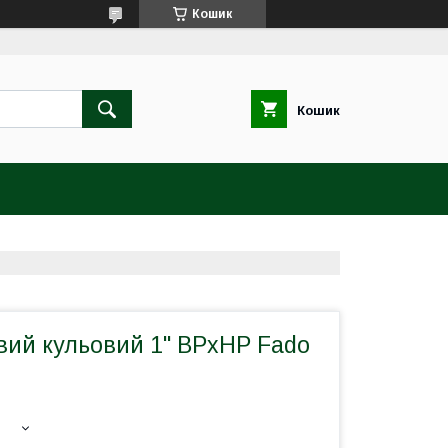
Кошик
Кошик
вий кульовий 1" ВРхНР Fado