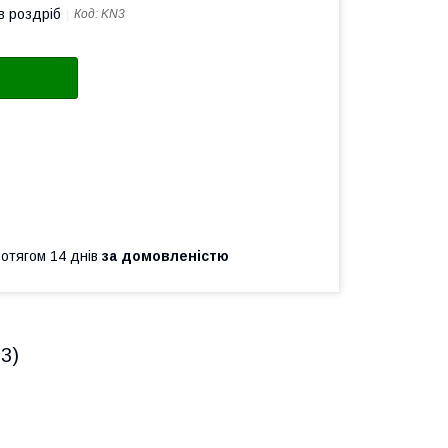
в роздріб
Код:
KN3
ротягом 14 днів
за домовленістю
3)