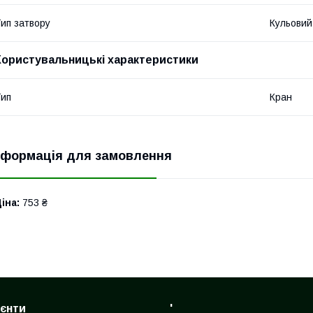
ип затвору
Кульовий
Користувальницькі характеристики
ип
Кран
нформація для замовлення
іна:
753 ₴
ієнти
'