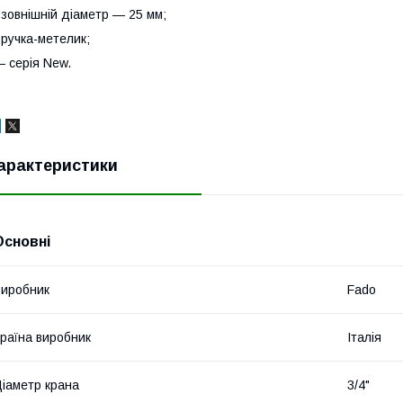
 зовнішній діаметр — 25 мм;
 ручка-метелик;
 серія New.
арактеристики
Основні
иробник
Fado
раїна виробник
Італія
іаметр крана
3/4"