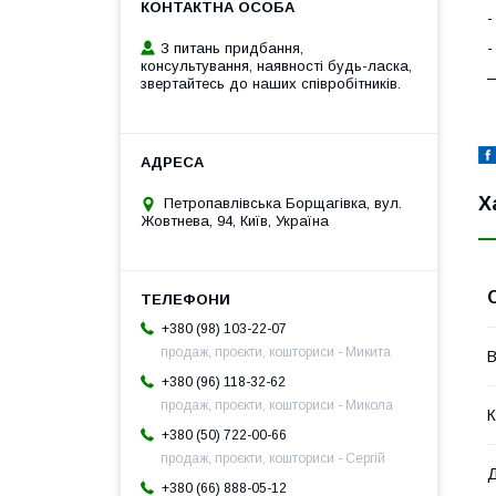
-
-
З питань придбання,
консультування, наявності будь-ласка,
—
звертайтесь до наших співробітників.
Х
Петропавлівська Борщагівка, вул.
Жовтнева, 94, Київ, Україна
+380 (98) 103-22-07
продаж, проєкти, кошториси - Микита
В
+380 (96) 118-32-62
продаж, проєкти, кошториси - Микола
К
+380 (50) 722-00-66
продаж, проєкти, кошториси - Сергій
Д
+380 (66) 888-05-12