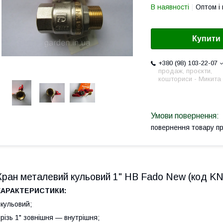
В наявності
Оптом і 
Купити
+380 (98) 103-22-07
продаж, проєкти,
кошториси - Микита
повернення товару п
Кран металевий кульовий 1" НВ Fado New (код KN
ХАРАКТЕРИСТИКИ:
 кульовий;
 різь 1" зовнішня — внутрішня;