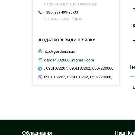
магазин Миколаїв - Олександр
Т
+380 (97) 499-96-33
монтаж, сервіс - Тарас
Т
http://garden.in.ua
garden3320066@gmail.com
І
, 0981032207, 0961183262, 0507220066
0981032207, 0961183262, 0507220066,
Ц
Обладнання
Наші Кл