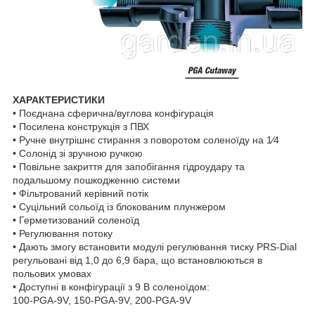
ХАРАКТЕРИСТИКИ
• Поєднана сферична/вуглова конфігурація
• Посилена конструкція з ПВХ
• Ручне внутрішнє стирання з поворотом соленоїду на 1⁄4
• Солонід зі зручною ручкою
• Повільне закриття для запобігання гідроудару та
подальшому пошкодженню системи
• Фільтрований керівний потік
• Суцільний сольоїд із блокованим плунжером
• Герметизований соленоїд
• Регулювання потоку
• Дають змогу встановити модулі регулювання тиску PRS-Dial
регульовані від 1,0 до 6,9 бара, що встановлюються в
польових умовах
• Доступні в конфігурації з 9 В соленоїдом:
100-PGA-9V, 150-PGA-9V, 200-PGA-9V