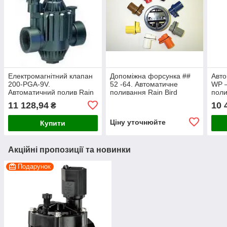
Електромагнітний клапан
Допоміжна форсунка ##
Авто
200-PGA-9V.
52 -64. Автоматичне
WP —
Автоматичний полив Rain
поливання Rain Bird
поли
Bird
11 128,94
10 
₴
Ціну уточнюйте
Купити
Акційні пропозиції та новинки
Подарунок