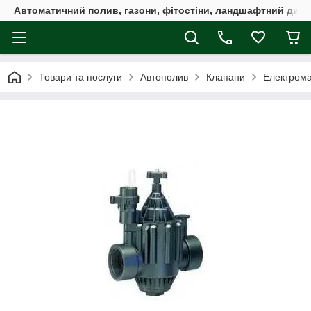
Автоматичний полив, газони, фітостіни, ландшафтний дизай
Товари та послуги
Автополив
Клапани
Електрома