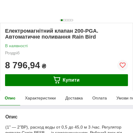
Електромагнітний клапан 200-PGA.
Автоматичне поливання Rain Bird
В наявності
Роздріб
8 796,94
₴
Купити
Опис
Характеристики
Доставка
Оплата
Умови п
Опис
(1" ― 2"ВР), расход воды от 0,5 до 45,0 м 3 /час. Регулятор
витрати Серія PESB — із самоочищенням. Робочий тиск від