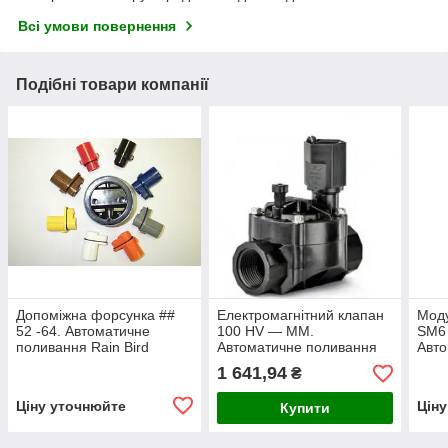
Всі умови повернення
Подібні товари компанії
Допоміжна форсунка ##
Електромагнітний клапан
Мод
52 -64. Автоматичне
100 HV — MM.
SM6 
поливання Rain Bird
Автоматичне поливання
Авто
Rain Bird
Rain
1 641,94
₴
Ціну уточнюйте
Цін
Купити