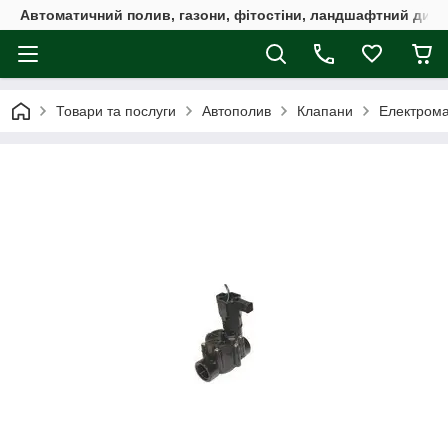
Автоматичний полив, газони, фітостіни, ландшафтний дизай
Товари та послуги
Автополив
Клапани
Електрома