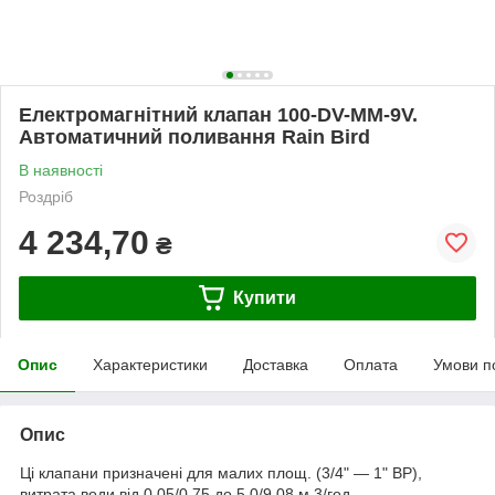
Електромагнітний клапан 100-DV-MM-9V.
Автоматичний поливання Rain Bird
В наявності
Роздріб
4 234,70
₴
Купити
Опис
Характеристики
Доставка
Оплата
Умови п
Опис
Ці клапани призначені для малих площ. (3/4" — 1" ВР),
витрата води від 0,05/0,75 до 5,0/9,08 м 3/год.