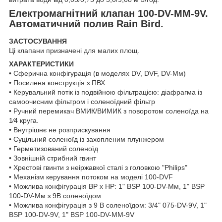
Електромагнітний клапан 100-DV-MM-9V.
Автоматичний полив Rain Bird.
ЗАСТОСУВАННЯ
Ці клапани призначені для малих площ.
ХАРАКТЕРИСТИКИ
• Сферична конфігурація (в моделях DV, DVF, DV-Мм)
• Посилена конструкція з ПВХ
• Керувальний потік із подвійною фільтрацією: діафрагма із
самоочисним фільтром і соленоїдний фільтр
• Ручний перемикач ВМИК/ВИМИК з поворотом соленоїда на
1⁄4 круга.
• Внутрішнє не розприскування
• Суцільний соленоїд із захопленим плунжером
• Герметизований соленоїд
• Зовнішній стрибний гвинт
• Хрестові гвинти з неіржавкої сталі з головкою "Philips"
• Механізм керування потоком на моделі 100-DVF
• Можлива конфігурація ВР х НР: 1" BSP 100-DV-Мм, 1" BSP
100-DV-Мм з 9В соленоїдом
• Можлива конфігурація з 9 В соленоїдом: 3/4" 075-DV-9V, 1"
BSP 100-DV-9V, 1" BSP 100-DV-ММ-9V