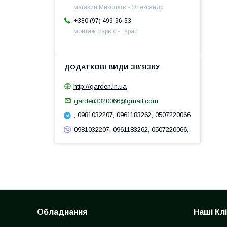
магазин Миколаїв - Олександр
+380 (97) 499-96-33
монтаж, сервіс - Тарас
http://garden.in.ua
garden3320066@gmail.com
, 0981032207, 0961183262, 0507220066
0981032207, 0961183262, 0507220066,
Обладнання
Наші Кл