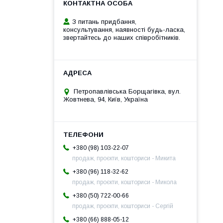
З питань придбання,
консультування, наявності будь-ласка,
звертайтесь до наших співробітників.
Петропавлівська Борщагівка, вул.
Жовтнева, 94, Київ, Україна
+380 (98) 103-22-07
продаж, проєкти, кошториси - Микита
+380 (96) 118-32-62
продаж, проєкти, кошториси - Микола
+380 (50) 722-00-66
продаж, проєкти, кошториси - Сергій
+380 (66) 888-05-12