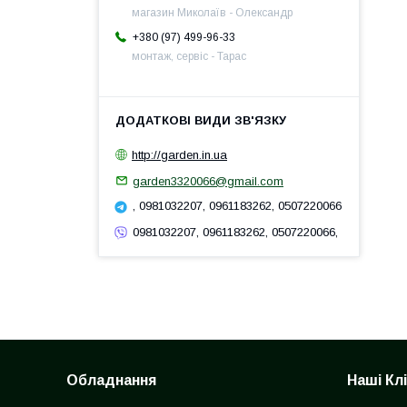
магазин Миколаїв - Олександр
+380 (97) 499-96-33
монтаж, сервіс - Тарас
http://garden.in.ua
garden3320066@gmail.com
, 0981032207, 0961183262, 0507220066
0981032207, 0961183262, 0507220066,
Обладнання
Наші Кл