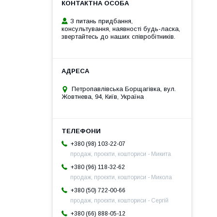
З питань придбання,
консультування, наявності будь-ласка,
звертайтесь до наших співробітників.
Петропавлівська Борщагівка, вул.
Жовтнева, 94, Київ, Україна
+380 (98) 103-22-07
продаж, проєкти, кошториси - Микита
+380 (96) 118-32-62
продаж, проєкти, кошториси - Микола
+380 (50) 722-00-66
продаж, проєкти, кошториси - Сергій
+380 (66) 888-05-12