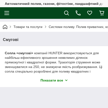
Автоматичний полив, газони, фітостіни, ландшафтний дизай
Товари та послуги
Системи поливу. Полив приватних, ко
Смугові
Сопла «смугові»
компанії HUNTER використовуються для
найбільш ефективного зрошення невеликих ділянок
прямокутної і квадратної форми. Траєкторія струменя може
зменшуватися на 250, не знижуючи якість розбризкування. Ці
сопла спеціально розроблені для поливу квадратних і
прямокутних площ. Виробляються «ліві» і «праві» сопла з
Показати все
сектором поливу 900 для площі покриття 1,5 м. * 4,5 м., з
сектором поливу 1800 - 1,5 м. * 9 м.