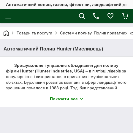
Автоматичний полив, газони, фітостіни, ландшафтний дизай
Товари та послуги
Системи поливу. Полив приватних, ко
Автоматичний Полив Hunter (Мисливець)
Зрошувальне і управляє обладнання для поливу
фірми Hunter (Hunter Industries, USA)
– в п'ятірці лідерів за
популярністю і використання в приватних і муніципальних
об'єктах. Бурхливий розвиток компанії в сфері ландшафтного
зрошення почалося в 1983 році. Тоді був представлений
революційний
ротор PGP
. За більш ніж 30 років свого
Показати все
розвитку компанія Hunter Industries розробила і запустила у
виробництво
широкий асортимент дійсно якісного
обладнання для поливу
. Безліч патентів і відповідальні
гарантійні зобов'язання компанії також зміцнюють її потужні
позиції на світовому ринку.
В Україні, як і в усьому світі,
проектувальники та