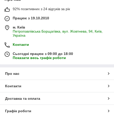
список комплектующих для полива Hunter, Вы также можете
отправить нам на почту и получить выгодное ценовое
92% позитивних з 24 відгуків за рік
предложение.
Працює з 19.10.2010
м. Київ
Петропавлівська Борщагівка, вул. Жовтнева, 94, Київ,
Система автоматичного поливу
запорука гарного
газону
,
Україна
який отримає вчасно, в потрібному кількості життєво
необхідну вологу.
Контакти
Сьогодні працює з 09:00 до 18:00
Показати весь графік роботи
Про нас
Контакти
Доставка та оплата
Графік роботи