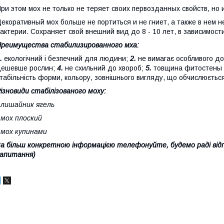
ри этом мох не только не теряет своих первозданных свойств, но 
екоративный мох больше не портиться и не гниет, а также в нем 
актерии. Сохраняет свой внешний вид до 8 - 10 лет, в зависимост
реимущества стабилизированного мха:
.
екологічний і безпечний для людини;
2.
не вимагає особливого до
дешевше рослин;
4.
не схильний до хвороб;
5.
товщина фитостены 
табільність форми, кольору, зовнішнього вигляду, що обчислюєтьс
ізновиди стабілізованого моху:
 лишайник ягель
 мох плоский
 мох купинами
а більш конкретною інформацією телефонуйте, будемо раді відпо
апитання)