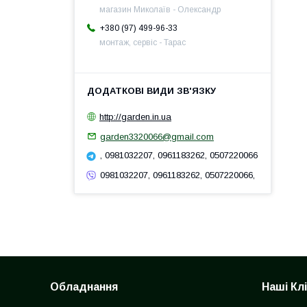
магазин Миколаїв - Олександр
+380 (97) 499-96-33
монтаж, сервіс - Тарас
http://garden.in.ua
garden3320066@gmail.com
, 0981032207, 0961183262, 0507220066
0981032207, 0961183262, 0507220066,
Обладнання
Наші Кл