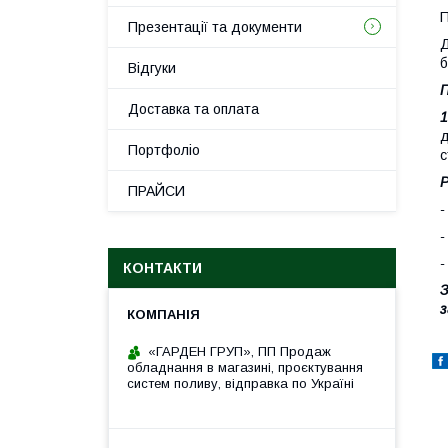
П
Презентації та документи
Д
б
Відгуки
П
Доставка та оплата
1
Портфоліо
с
Р
ПРАЙСИ
-
-
-
КОНТАКТИ
З
з
«ГАРДЕН ГРУП», ПП Продаж
обладнання в магазині, проєктування
систем поливу, відправка по Україні