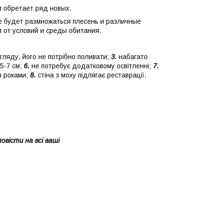
и обретает ряд новых.
не будет размножаться плесень и различные
и от условий и среды обитания.
гляду, його не потрібно поливати;
3.
набагато
5-7 см;
6.
не потребує додатковому освітленні;
7.
я роками;
8.
стіна з моху підлягає реставрації.
вісти на всі ваші