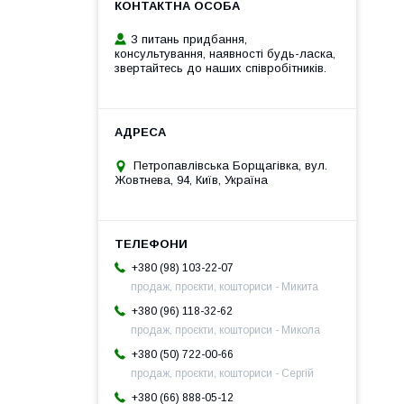
З питань придбання,
консультування, наявності будь-ласка,
звертайтесь до наших співробітників.
Петропавлівська Борщагівка, вул.
Жовтнева, 94, Київ, Україна
+380 (98) 103-22-07
продаж, проєкти, кошториси - Микита
+380 (96) 118-32-62
продаж, проєкти, кошториси - Микола
+380 (50) 722-00-66
продаж, проєкти, кошториси - Сергій
+380 (66) 888-05-12